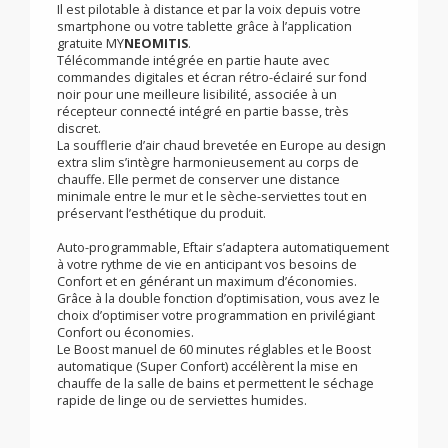
Eftair est un concentré de technologies mises au
service de votre confort et de la baisse de vos
consommations tout en vous simplifiant la vie.
Directement connectable à Internet au travers de la box
de votre opérateur téléphonique, sans autre
accessoire. Et connectable via une BOX IOT utilisant le
Zigbee 3.0.
Il est pilotable à distance et par la voix depuis votre
smartphone ou votre tablette grâce à l’application
gratuite MY
NEOMITIS
.
Télécommande intégrée en partie haute avec
commandes digitales et écran rétro-éclairé sur fond
noir pour une meilleure lisibilité, associée à un
récepteur connecté intégré en partie basse, très
discret.
La soufflerie d’air chaud brevetée en Europe au design
extra slim s’intègre harmonieusement au corps de
chauffe. Elle permet de conserver une distance
minimale entre le mur et le sèche-serviettes tout en
préservant l’esthétique du produit.
Auto-programmable, Eftair s’adaptera automatiquement
à votre rythme de vie en anticipant vos besoins de