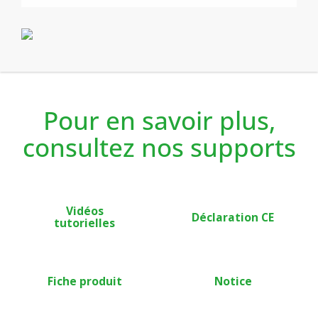
Confort et en générant un maximum d’économies.
Grâce à la double fonction d’optimisation, vous avez le
choix d’optimiser votre programmation en privilégiant
Confort ou économies.
Le Boost manuel de 60 minutes réglables et le Boost
automatique (Super Confort) accélèrent la mise en
chauffe de la salle de bains et permettent le séchage
rapide de linge ou de serviettes humides.
Pour en savoir plus,
consultez nos supports
Vidéos
Déclaration CE
tutorielles
Fiche produit
Notice