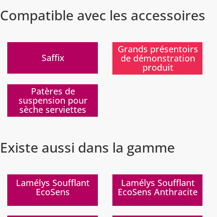
Compatible avec les accessoires
Nouveau
)
)
Grands présentoirs
Saffix
de démonstration
produit
)
Patères de
suspension pour
sèche serviettes
Existe aussi dans la gamme
)
)
Lamélys Soufflant
Lamélys Soufflant
EcoSens
EcoSens Anthracite