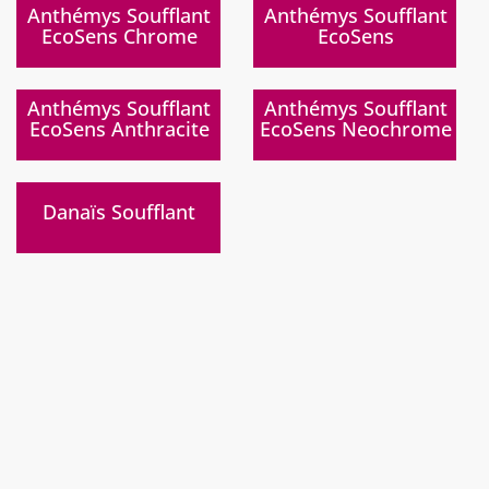
)
)
Anthémys Soufflant
Anthémys Soufflant
EcoSens Chrome
EcoSens
Fin de série
)
)
Anthémys Soufflant
Anthémys Soufflant
EcoSens Anthracite
EcoSens Neochrome
)
Danaïs Soufflant