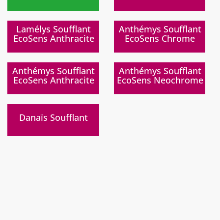
)
)
Lamélys Soufflant
Anthémys Soufflant
EcoSens Anthracite
EcoSens Chrome
Fin de série
)
)
Anthémys Soufflant
Anthémys Soufflant
EcoSens Anthracite
EcoSens Neochrome
)
Danaïs Soufflant