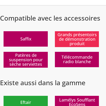
Compatible avec les accessoires
Nouveau
)
)
Grands présentoirs
Saffix
de démonstration
produit
)
)
Patères de
Télécommande
suspension pour
radio blanche
sèche serviettes
Existe aussi dans la gamme
)
)
Lamélys Soufflant
Eftair
EcoSens