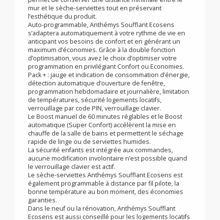
baisse de vos consommations tout en vous simplifiant
la vie.
Intuitives, les commandes sont digitales et simples
d’utilisation. L’afficheur rétro-éclairé blanc garantit une
parfaite lisibilité des informations.
La soufflerie brevetée en Europe au design extra-slim
s’intègre harmonieusement au corps de chauffe. Elle
permet de conserver une distance minimale entre le
mur et le sèche-serviettes tout en préservant
l’esthétique du produit.
Auto-programmable, Anthémys Soufflant Ecosens
s’adaptera automatiquement à votre rythme de vie en
anticipant vos besoins de confort et en générant un
maximum d’économies. Grâce à la double fonction
d’optimisation, vous avez le choix d’optimiser votre
programmation en privilégiant Confort ou Economies.
Pack + : jauge et indication de consommation d’énergie,
détection automatique d’ouverture de fenêtre,
programmation hebdomadaire et journalière, limitation
de températures, sécurité logements locatifs,
verrouillage par code PIN, verrouillage clavier.
Le Boost manuel de 60 minutes réglables et le Boost
automatique (Super Confort) accélèrent la mise en