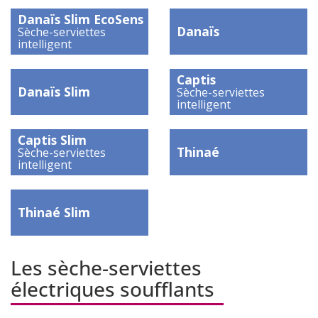
)
)
Danaïs Slim EcoSens
Danaïs
Sèche-serviettes
intelligent
)
)
Captis
Danaïs Slim
Sèche-serviettes
intelligent
)
)
Captis Slim
Thinaé
Sèche-serviettes
intelligent
)
)
Thinaé Slim
)
Les sèche-serviettes
électriques soufflants