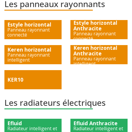
Les panneaux rayonnants
Estyle horizontal
Estyle horizontal
Anthracite
Panneau rayonnant
Panneau rayonnant
connecté
connecté
)
)
Keren horizontal
Keren horizontal
Anthracite
Panneau rayonnant
Panneau rayonnant
intelligent
intelligent
)
)
KER10
)
Les radiateurs électriques
Efluid
Efluid Anthracite
Radiateur intelligent et
Radiateur intelligent et