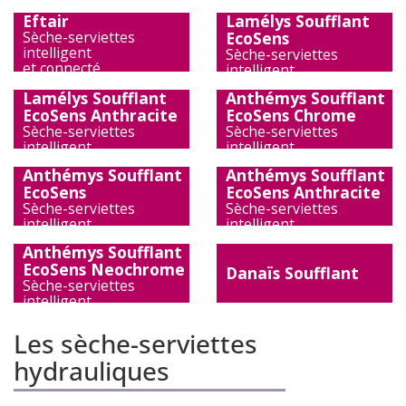
Eftair
Lamélys Soufflant
Sèche-serviettes
EcoSens
intelligent
Sèche-serviettes
et connecté
intelligent
)
)
Lamélys Soufflant
Anthémys Soufflant
EcoSens Anthracite
EcoSens Chrome
Sèche-serviettes
Sèche-serviettes
intelligent
intelligent
)
)
Anthémys Soufflant
Anthémys Soufflant
EcoSens
EcoSens Anthracite
Sèche-serviettes
Sèche-serviettes
intelligent
intelligent
)
)
Anthémys Soufflant
EcoSens Neochrome
Danaïs Soufflant
Sèche-serviettes
intelligent
)
)
Les sèche-serviettes
hydrauliques