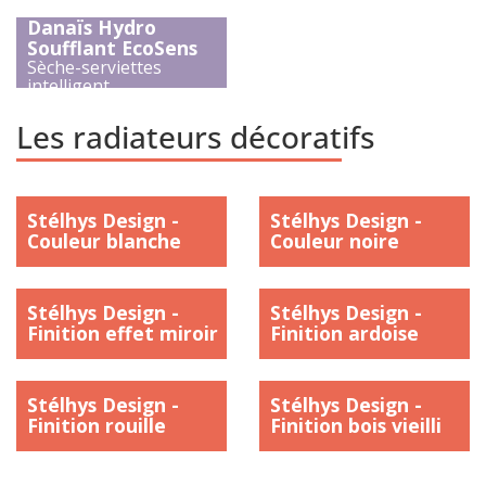
Danaïs Hydro
Soufflant EcoSens
Sèche-serviettes
intelligent
)
Les radiateurs décoratifs
Stélhys Design -
Stélhys Design -
Couleur blanche
Couleur noire
)
)
Stélhys Design -
Stélhys Design -
Finition effet miroir
Finition ardoise
)
)
Stélhys Design -
Stélhys Design -
Finition rouille
Finition bois vieilli
)
)